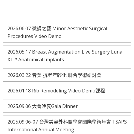
2026.06.07 微調之藝 Minor Aesthetic Surgical
Procedures Video Demo
2026.05.17 Breast Augmentation Live Surgery Luna
XT™ Anatomical Implants
2026.03.22 春美 抗老年輕化 聯合學術研討會
2026.01.18 Rib Remodeling Video Demo課程
2025.09.06 大會晚宴Gala Dinner
2025.09.06-07 台灣美容外科醫學會國際學術年會 TSAPS
International Annual Meeting