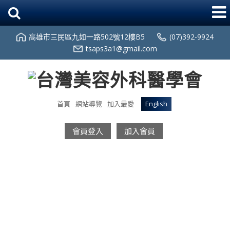
高雄市三民區九如一路502號12樓B5
(07)392-9924
tsaps3a1@gmail.com
首頁
網站導覽
加入最愛
English
會員登入
加入會員