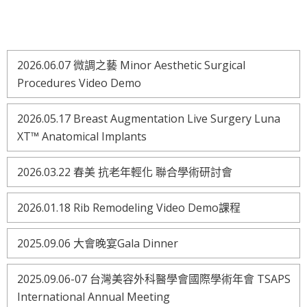
2026.06.07 微調之藝 Minor Aesthetic Surgical
Procedures Video Demo
2026.05.17 Breast Augmentation Live Surgery Luna
XT™ Anatomical Implants
2026.03.22 春美 抗老年輕化 聯合學術研討會
2026.01.18 Rib Remodeling Video Demo課程
2025.09.06 大會晚宴Gala Dinner
2025.09.06-07 台灣美容外科醫學會國際學術年會 TSAPS
International Annual Meeting