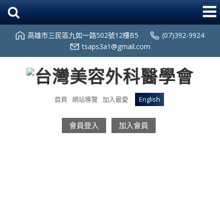
高雄市三民區九如一路502號12樓B5
(07)392-9924
tsaps3a1@gmail.com
首頁
網站導覽
加入最愛
English
會員登入
加入會員