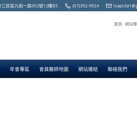
三民區九如一路502號12樓B5
(07)392-9924
tsaps3a1@g
首頁
網站導
年會專區
會員醫師地圖
網站連結
聯絡我們