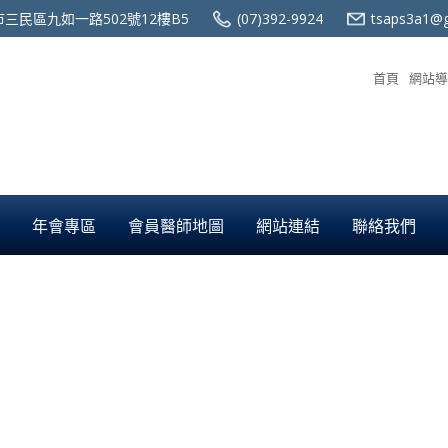
三民區九如一路502號12樓B5
(07)392-9924
tsaps3a1@g
首頁
網站導
年會專區
會員醫師地圖
網站連結
聯絡我們