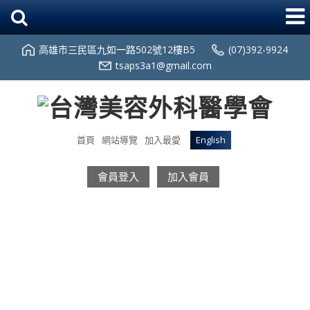
高雄市三民區九如一路502號12樓B5
(07)392-9924
tsaps3a1@gmail.com
首頁
網站導覽
加入最愛
English
會員登入
加入會員