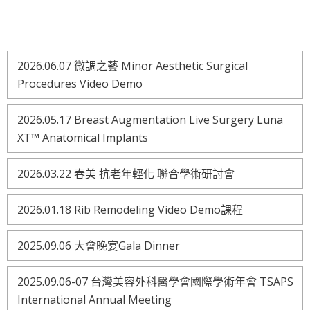
2026.06.07 微調之藝 Minor Aesthetic Surgical
Procedures Video Demo
2026.05.17 Breast Augmentation Live Surgery Luna
XT™ Anatomical Implants
2026.03.22 春美 抗老年輕化 聯合學術研討會
2026.01.18 Rib Remodeling Video Demo課程
2025.09.06 大會晚宴Gala Dinner
2025.09.06-07 台灣美容外科醫學會國際學術年會 TSAPS
International Annual Meeting