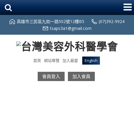
高雄市三民區九如一路502號12樓B5
(07)392-9924
tsaps3a1@gmail.com
首頁
網站導覽
加入最愛
English
會員登入
加入會員