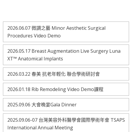
2026.06.07 微調之藝 Minor Aesthetic Surgical
Procedures Video Demo
2026.05.17 Breast Augmentation Live Surgery Luna
XT™ Anatomical Implants
2026.03.22 春美 抗老年輕化 聯合學術研討會
2026.01.18 Rib Remodeling Video Demo課程
2025.09.06 大會晚宴Gala Dinner
2025.09.06-07 台灣美容外科醫學會國際學術年會 TSAPS
International Annual Meeting