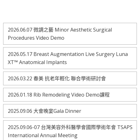
2026.06.07 微調之藝 Minor Aesthetic Surgical
Procedures Video Demo
2026.05.17 Breast Augmentation Live Surgery Luna
XT™ Anatomical Implants
2026.03.22 春美 抗老年輕化 聯合學術研討會
2026.01.18 Rib Remodeling Video Demo課程
2025.09.06 大會晚宴Gala Dinner
2025.09.06-07 台灣美容外科醫學會國際學術年會 TSAPS
International Annual Meeting