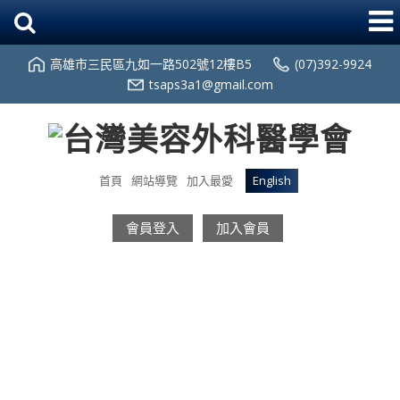
高雄市三民區九如一路502號12樓B5
(07)392-9924
tsaps3a1@gmail.com
首頁
網站導覽
加入最愛
English
會員登入
加入會員