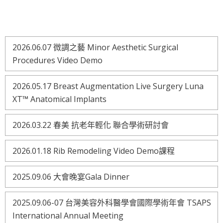
2026.06.07 微調之藝 Minor Aesthetic Surgical
Procedures Video Demo
2026.05.17 Breast Augmentation Live Surgery Luna
XT™ Anatomical Implants
2026.03.22 春美 抗老年輕化 聯合學術研討會
2026.01.18 Rib Remodeling Video Demo課程
2025.09.06 大會晚宴Gala Dinner
2025.09.06-07 台灣美容外科醫學會國際學術年會 TSAPS
International Annual Meeting