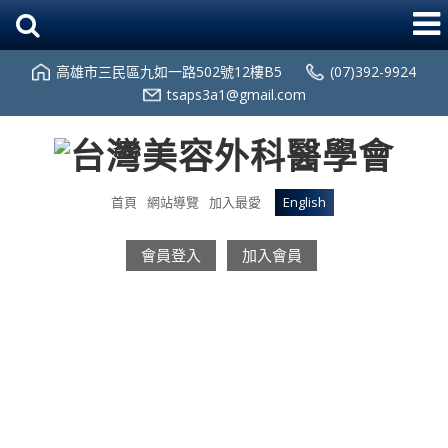
高雄市三民區九如一路502號12樓B5
(07)392-9924
tsaps3a1@gmail.com
首頁
網站導覽
加入最愛
English
會員登入
加入會員