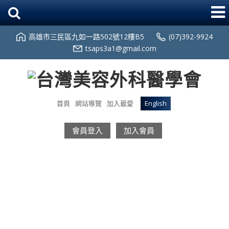
高雄市三民區九如一路502號12樓B5
(07)392-9924
tsaps3a1@gmail.com
首頁
網站導覽
加入最愛
English
會員登入
加入會員