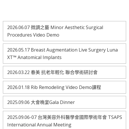
2026.06.07 微調之藝 Minor Aesthetic Surgical
Procedures Video Demo
2026.05.17 Breast Augmentation Live Surgery Luna
XT™ Anatomical Implants
2026.03.22 春美 抗老年輕化 聯合學術研討會
2026.01.18 Rib Remodeling Video Demo課程
2025.09.06 大會晚宴Gala Dinner
2025.09.06-07 台灣美容外科醫學會國際學術年會 TSAPS
International Annual Meeting