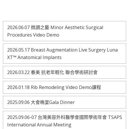
2026.06.07 微調之藝 Minor Aesthetic Surgical
Procedures Video Demo
2026.05.17 Breast Augmentation Live Surgery Luna
XT™ Anatomical Implants
2026.03.22 春美 抗老年輕化 聯合學術研討會
2026.01.18 Rib Remodeling Video Demo課程
2025.09.06 大會晚宴Gala Dinner
2025.09.06-07 台灣美容外科醫學會國際學術年會 TSAPS
International Annual Meeting