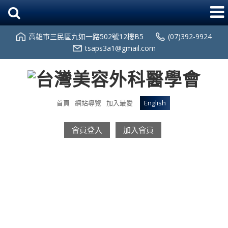
高雄市三民區九如一路502號12樓B5
(07)392-9924
tsaps3a1@gmail.com
首頁
網站導覽
加入最愛
English
會員登入
加入會員