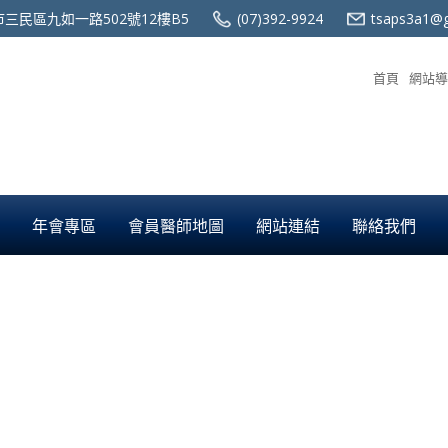
三民區九如一路502號12樓B5
(07)392-9924
tsaps3a1@g
首頁
網站導
年會專區
會員醫師地圖
網站連結
聯絡我們