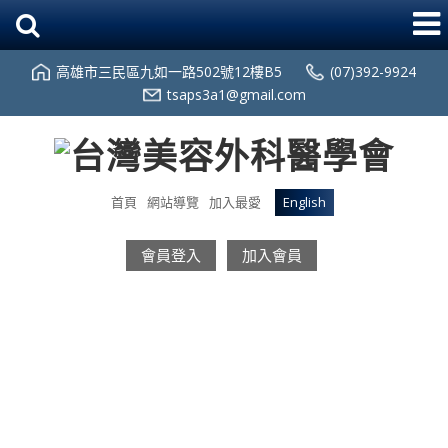
高雄市三民區九如一路502號12樓B5
(07)392-9924
tsaps3a1@gmail.com
首頁
網站導覽
加入最愛
English
會員登入
加入會員