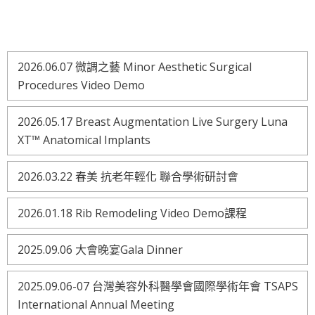
2026.06.07 微調之藝 Minor Aesthetic Surgical
Procedures Video Demo
2026.05.17 Breast Augmentation Live Surgery Luna
XT™ Anatomical Implants
2026.03.22 春美 抗老年輕化 聯合學術研討會
2026.01.18 Rib Remodeling Video Demo課程
2025.09.06 大會晚宴Gala Dinner
2025.09.06-07 台灣美容外科醫學會國際學術年會 TSAPS
International Annual Meeting