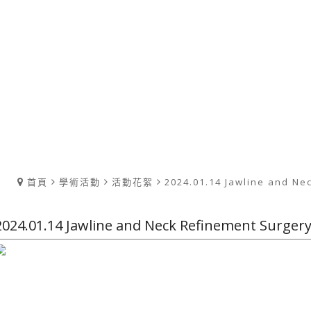
首頁
學術活動
活動花絮
2024.01.14 Jawline and Ne
2024.01.14 Jawline and Neck Refinement Surger