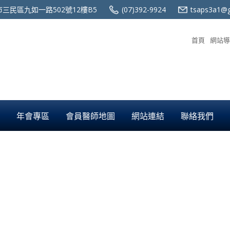
三民區九如一路502號12樓B5
(07)392-9924
tsaps3a1@g
首頁
網站導
年會專區
會員醫師地圖
網站連結
聯絡我們