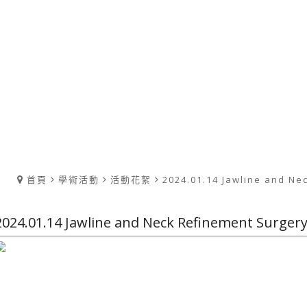
首頁
學術活動
活動花絮
2024.01.14 Jawline and Ne
2024.01.14 Jawline and Neck Refinement Surger