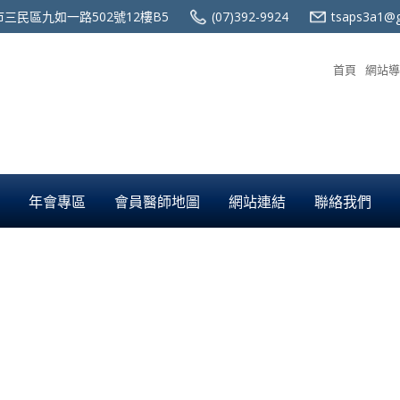
三民區九如一路502號12樓B5
(07)392-9924
tsaps3a1@g
首頁
網站導
年會專區
會員醫師地圖
網站連結
聯絡我們