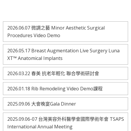
2026.06.07 微調之藝 Minor Aesthetic Surgical
Procedures Video Demo
2026.05.17 Breast Augmentation Live Surgery Luna
XT™ Anatomical Implants
2026.03.22 春美 抗老年輕化 聯合學術研討會
2026.01.18 Rib Remodeling Video Demo課程
2025.09.06 大會晚宴Gala Dinner
2025.09.06-07 台灣美容外科醫學會國際學術年會 TSAPS
International Annual Meeting