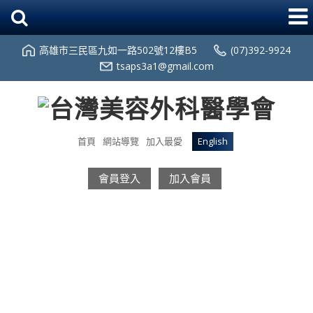
高雄市三民區九如一路502號12樓B5
(07)392-9924
tsaps3a1@gmail.com
首頁
網站導覽
加入最愛
English
會員登入
加入會員