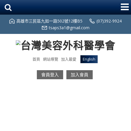
高雄市三民區九如一路502號12樓B5
(07)392-9924
tsaps3a1@gmail.com
首頁
網站導覽
加入最愛
English
會員登入
加入會員