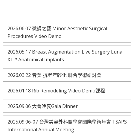
2026.06.07 微調之藝 Minor Aesthetic Surgical
Procedures Video Demo
2026.05.17 Breast Augmentation Live Surgery Luna
XT™ Anatomical Implants
2026.03.22 春美 抗老年輕化 聯合學術研討會
2026.01.18 Rib Remodeling Video Demo課程
2025.09.06 大會晚宴Gala Dinner
2025.09.06-07 台灣美容外科醫學會國際學術年會 TSAPS
International Annual Meeting