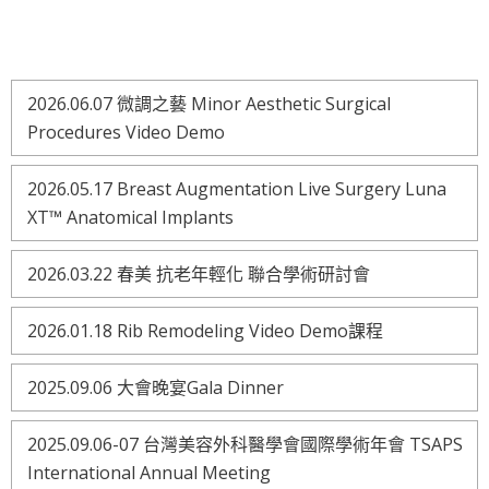
2026.06.07 微調之藝 Minor Aesthetic Surgical
Procedures Video Demo
2026.05.17 Breast Augmentation Live Surgery Luna
XT™ Anatomical Implants
2026.03.22 春美 抗老年輕化 聯合學術研討會
2026.01.18 Rib Remodeling Video Demo課程
2025.09.06 大會晚宴Gala Dinner
2025.09.06-07 台灣美容外科醫學會國際學術年會 TSAPS
International Annual Meeting