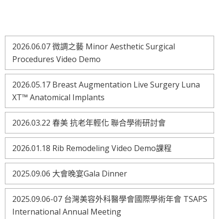
2026.06.07 微調之藝 Minor Aesthetic Surgical
Procedures Video Demo
2026.05.17 Breast Augmentation Live Surgery Luna
XT™ Anatomical Implants
2026.03.22 春美 抗老年輕化 聯合學術研討會
2026.01.18 Rib Remodeling Video Demo課程
2025.09.06 大會晚宴Gala Dinner
2025.09.06-07 台灣美容外科醫學會國際學術年會 TSAPS
International Annual Meeting