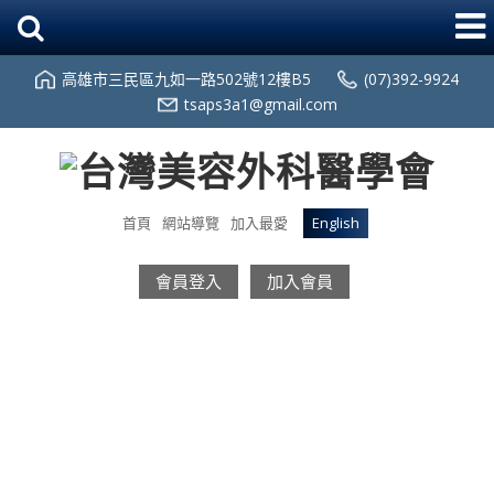
高雄市三民區九如一路502號12樓B5
(07)392-9924
tsaps3a1@gmail.com
首頁
網站導覽
加入最愛
English
會員登入
加入會員