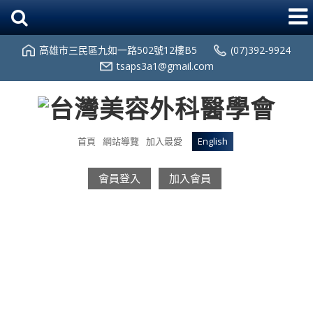
高雄市三民區九如一路502號12樓B5
(07)392-9924
tsaps3a1@gmail.com
首頁
網站導覽
加入最愛
English
會員登入
加入會員