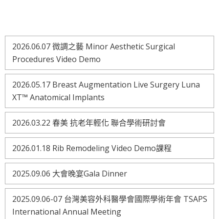
2026.06.07 微調之藝 Minor Aesthetic Surgical
Procedures Video Demo
2026.05.17 Breast Augmentation Live Surgery Luna
XT™ Anatomical Implants
2026.03.22 春美 抗老年輕化 聯合學術研討會
2026.01.18 Rib Remodeling Video Demo課程
2025.09.06 大會晚宴Gala Dinner
2025.09.06-07 台灣美容外科醫學會國際學術年會 TSAPS
International Annual Meeting