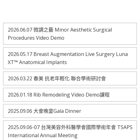
2026.06.07 微調之藝 Minor Aesthetic Surgical
Procedures Video Demo
2026.05.17 Breast Augmentation Live Surgery Luna
XT™ Anatomical Implants
2026.03.22 春美 抗老年輕化 聯合學術研討會
2026.01.18 Rib Remodeling Video Demo課程
2025.09.06 大會晚宴Gala Dinner
2025.09.06-07 台灣美容外科醫學會國際學術年會 TSAPS
International Annual Meeting