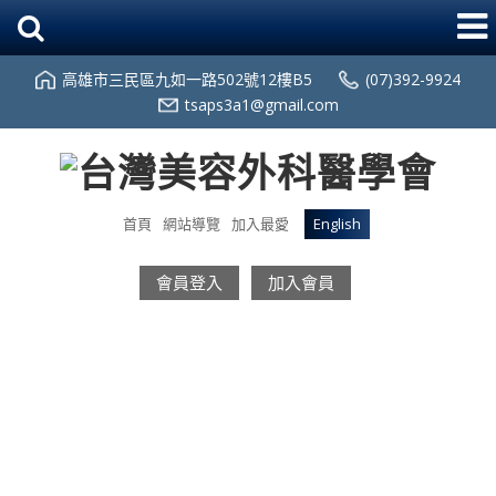
高雄市三民區九如一路502號12樓B5
(07)392-9924
tsaps3a1@gmail.com
首頁
網站導覽
加入最愛
English
會員登入
加入會員