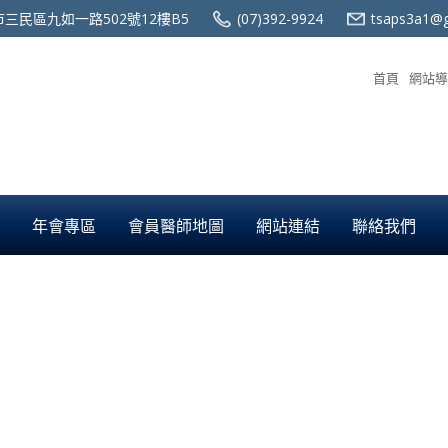
三民區九如一路502號12樓B5
(07)392-9924
tsaps3a1@g
首頁
網站導
年會專區
會員醫師地圖
網站連結
聯絡我們