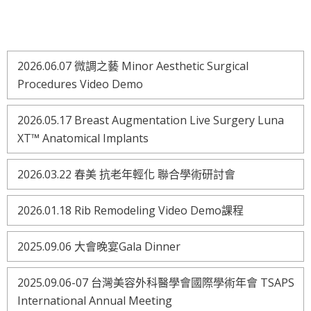
2026.06.07 微調之藝 Minor Aesthetic Surgical
Procedures Video Demo
2026.05.17 Breast Augmentation Live Surgery Luna
XT™ Anatomical Implants
2026.03.22 春美 抗老年輕化 聯合學術研討會
2026.01.18 Rib Remodeling Video Demo課程
2025.09.06 大會晚宴Gala Dinner
2025.09.06-07 台灣美容外科醫學會國際學術年會 TSAPS
International Annual Meeting