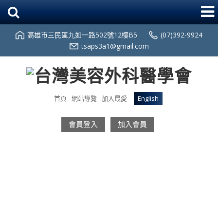
高雄市三民區九如一路502號12樓B5
(07)392-9924
tsaps3a1@gmail.com
首頁
網站導覽
加入最愛
English
會員登入
加入會員