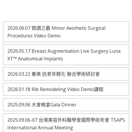
2026.06.07 微調之藝 Minor Aesthetic Surgical
Procedures Video Demo
2026.05.17 Breast Augmentation Live Surgery Luna
XT™ Anatomical Implants
2026.03.22 春美 抗老年輕化 聯合學術研討會
2026.01.18 Rib Remodeling Video Demo課程
2025.09.06 大會晚宴Gala Dinner
2025.09.06-07 台灣美容外科醫學會國際學術年會 TSAPS
International Annual Meeting