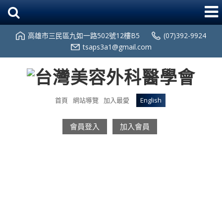
高雄市三民區九如一路502號12樓B5
(07)392-9924
tsaps3a1@gmail.com
首頁
網站導覽
加入最愛
English
會員登入
加入會員