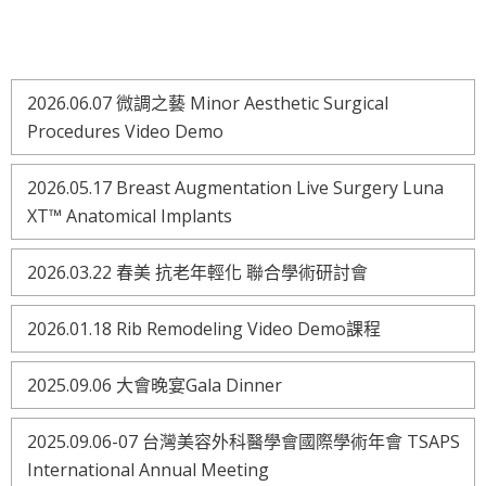
2026.06.07 微調之藝 Minor Aesthetic Surgical
Procedures Video Demo
2026.05.17 Breast Augmentation Live Surgery Luna
XT™ Anatomical Implants
2026.03.22 春美 抗老年輕化 聯合學術研討會
2026.01.18 Rib Remodeling Video Demo課程
2025.09.06 大會晚宴Gala Dinner
2025.09.06-07 台灣美容外科醫學會國際學術年會 TSAPS
International Annual Meeting