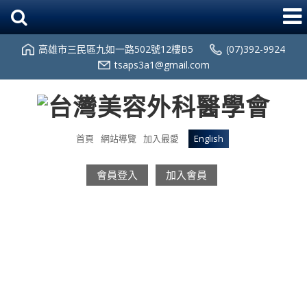
高雄市三民區九如一路502號12樓B5
(07)392-9924
tsaps3a1@gmail.com
首頁
網站導覽
加入最愛
English
會員登入
加入會員