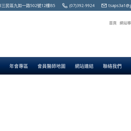
三民區九如一路502號12樓B5
(07)392-9924
tsaps3a1@g
首頁
網站導
年會專區
會員醫師地圖
網站連結
聯絡我們