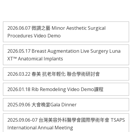
2026.06.07 微調之藝 Minor Aesthetic Surgical
Procedures Video Demo
2026.05.17 Breast Augmentation Live Surgery Luna
XT™ Anatomical Implants
2026.03.22 春美 抗老年輕化 聯合學術研討會
2026.01.18 Rib Remodeling Video Demo課程
2025.09.06 大會晚宴Gala Dinner
2025.09.06-07 台灣美容外科醫學會國際學術年會 TSAPS
International Annual Meeting