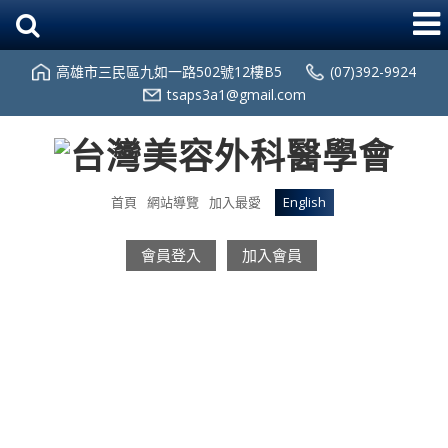
高雄市三民區九如一路502號12樓B5
(07)392-9924
tsaps3a1@gmail.com
首頁
網站導覽
加入最愛
English
會員登入
加入會員