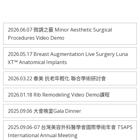
2026.06.07 微調之藝 Minor Aesthetic Surgical
Procedures Video Demo
2026.05.17 Breast Augmentation Live Surgery Luna
XT™ Anatomical Implants
2026.03.22 春美 抗老年輕化 聯合學術研討會
2026.01.18 Rib Remodeling Video Demo課程
2025.09.06 大會晚宴Gala Dinner
2025.09.06-07 台灣美容外科醫學會國際學術年會 TSAPS
International Annual Meeting