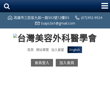
高雄市三民區九如一路502號12樓B5
(07)392-9924
tsaps3a1@gmail.com
首頁
網站導覽
加入最愛
English
會員登入
加入會員