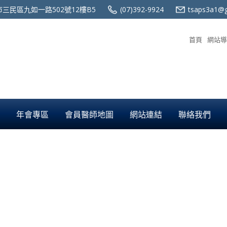
三民區九如一路502號12樓B5
(07)392-9924
tsaps3a1@g
首頁
網站導
年會專區
會員醫師地圖
網站連結
聯絡我們