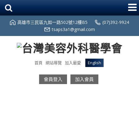
高雄市三民區九如一路502號12樓B5
(07)392-9924
tsaps3a1@gmail.com
首頁
網站導覽
加入最愛
English
會員登入
加入會員