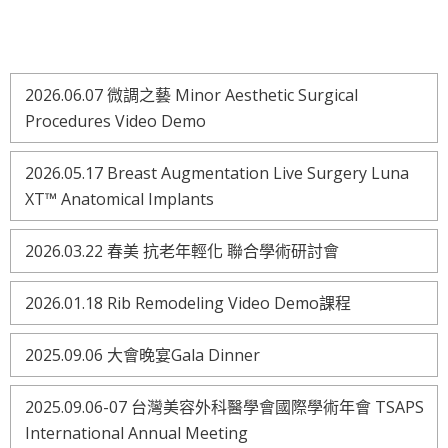
2026.06.07 微調之藝 Minor Aesthetic Surgical
Procedures Video Demo
2026.05.17 Breast Augmentation Live Surgery Luna
XT™ Anatomical Implants
2026.03.22 春美 抗老年輕化 聯合學術研討會
2026.01.18 Rib Remodeling Video Demo課程
2025.09.06 大會晚宴Gala Dinner
2025.09.06-07 台灣美容外科醫學會國際學術年會 TSAPS
International Annual Meeting