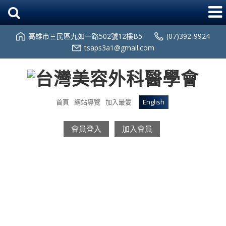
高雄市三民區九如一路502號12樓B5
(07)392-9924
tsaps3a1@gmail.com
首頁
網站導覽
加入最愛
English
會員登入
加入會員