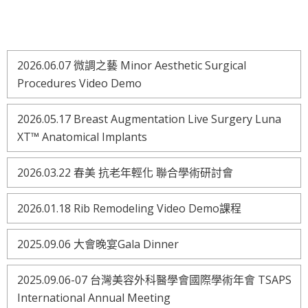
2026.06.07 微調之藝 Minor Aesthetic Surgical
Procedures Video Demo
2026.05.17 Breast Augmentation Live Surgery Luna
XT™ Anatomical Implants
2026.03.22 春美 抗老年輕化 聯合學術研討會
2026.01.18 Rib Remodeling Video Demo課程
2025.09.06 大會晚宴Gala Dinner
2025.09.06-07 台灣美容外科醫學會國際學術年會 TSAPS
International Annual Meeting