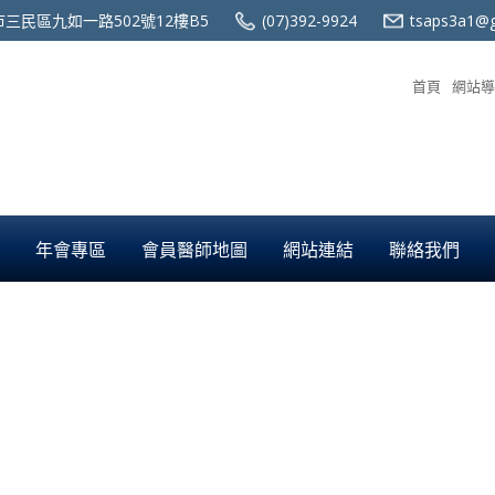
三民區九如一路502號12樓B5
(07)392-9924
tsaps3a1@g
首頁
網站導
年會專區
會員醫師地圖
網站連結
聯絡我們