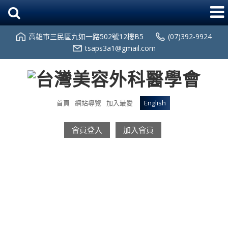
高雄市三民區九如一路502號12樓B5
(07)392-9924
tsaps3a1@gmail.com
首頁
網站導覽
加入最愛
English
會員登入
加入會員