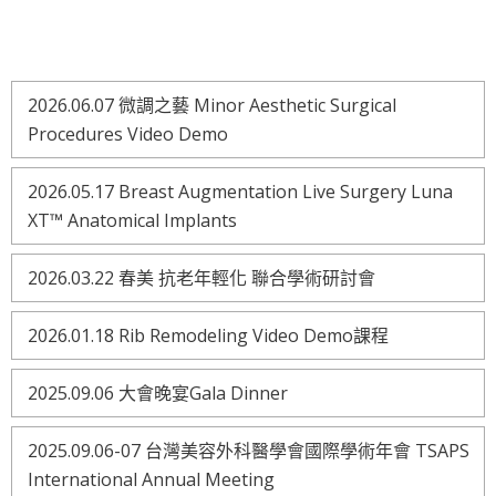
2026.06.07 微調之藝 Minor Aesthetic Surgical
Procedures Video Demo
2026.05.17 Breast Augmentation Live Surgery Luna
XT™ Anatomical Implants
2026.03.22 春美 抗老年輕化 聯合學術研討會
2026.01.18 Rib Remodeling Video Demo課程
2025.09.06 大會晚宴Gala Dinner
2025.09.06-07 台灣美容外科醫學會國際學術年會 TSAPS
International Annual Meeting