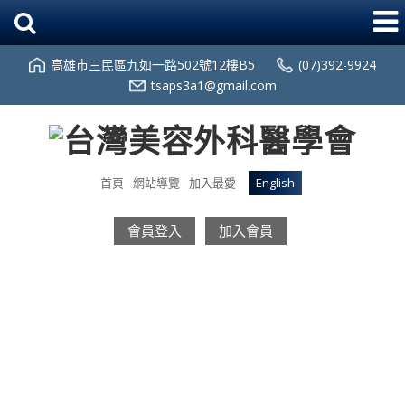
高雄市三民區九如一路502號12樓B5
(07)392-9924
tsaps3a1@gmail.com
首頁
網站導覽
加入最愛
English
會員登入
加入會員