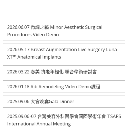
2026.06.07 微調之藝 Minor Aesthetic Surgical
Procedures Video Demo
2026.05.17 Breast Augmentation Live Surgery Luna
XT™ Anatomical Implants
2026.03.22 春美 抗老年輕化 聯合學術研討會
2026.01.18 Rib Remodeling Video Demo課程
2025.09.06 大會晚宴Gala Dinner
2025.09.06-07 台灣美容外科醫學會國際學術年會 TSAPS
International Annual Meeting