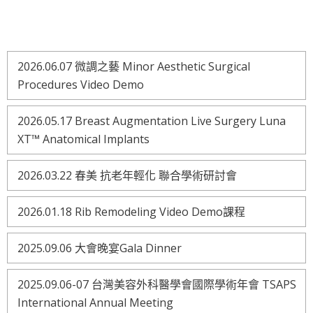
2026.06.07 微調之藝 Minor Aesthetic Surgical
Procedures Video Demo
2026.05.17 Breast Augmentation Live Surgery Luna
XT™ Anatomical Implants
2026.03.22 春美 抗老年輕化 聯合學術研討會
2026.01.18 Rib Remodeling Video Demo課程
2025.09.06 大會晚宴Gala Dinner
2025.09.06-07 台灣美容外科醫學會國際學術年會 TSAPS
International Annual Meeting