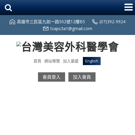
高雄市三民區九如一路502號12樓B5
(07)392-9924
tsaps3a1@gmail.com
首頁
網站導覽
加入最愛
English
會員登入
加入會員