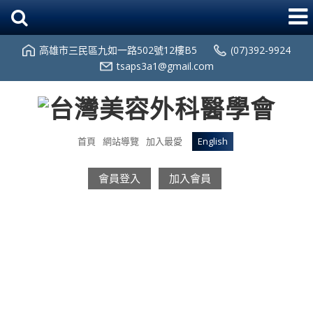
高雄市三民區九如一路502號12樓B5
(07)392-9924
tsaps3a1@gmail.com
首頁
網站導覽
加入最愛
English
會員登入
加入會員