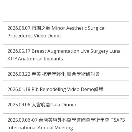
2026.06.07 微調之藝 Minor Aesthetic Surgical
Procedures Video Demo
2026.05.17 Breast Augmentation Live Surgery Luna
XT™ Anatomical Implants
2026.03.22 春美 抗老年輕化 聯合學術研討會
2026.01.18 Rib Remodeling Video Demo課程
2025.09.06 大會晚宴Gala Dinner
2025.09.06-07 台灣美容外科醫學會國際學術年會 TSAPS
International Annual Meeting